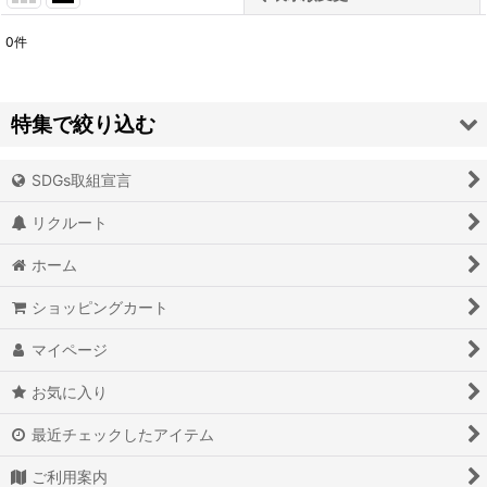
0
件
表示数
:
並び順
:
特集で絞り込む
絞り込む
SDGs取組宣言
アイオライト
リクルート
アイスクォーツ
ホーム
アイリスクォーツ
ショッピングカート
アクアマリン（藍玉）
マイページ
アグニマニタイト
お気に入り
アゲート（瑪瑙/メノウ）
最近チェックしたアイテム
アズライト（藍銅鉱）
ご利用案内