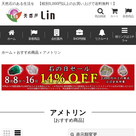
天然石のある生活を 【税別5,000円以上のお買い上げで送料無料！】
商品検索
カート
新着商品
他リンクはコチ
ホーム
新着商品
会社案内
SHOP情報
リクルート
ラ→
ホーム
>
おすすめ商品
>
アメトリン
アメトリン
[
おすすめ商品
]
表示順変更
閉じる