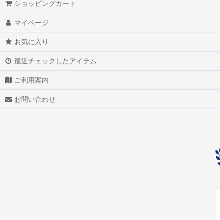
ショッピングカート
アクアマリン（藍玉）
マイページ
アグニマニタイト
お気に入り
アゲート（瑪瑙/メノウ）
最近チェックしたアイテム
アズライト（藍銅鉱）
ご利用案内
アゼツライト
お問い合わせ
アパタイト
アフガナイト
アップルグリーンファントム
アベンチュリン
アマゾナイト(天河石）