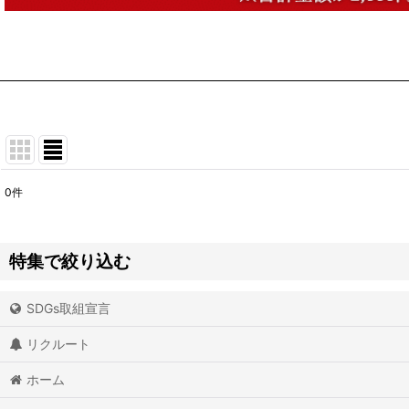
0
件
表示数
:
並び順
:
特集で絞り込む
SDGs取組宣言
アイオライト
リクルート
アイスクォーツ
ホーム
アイリスクォーツ