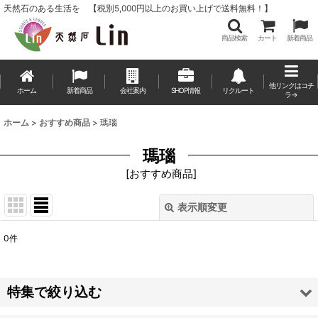
天然石のある生活を 【税別5,000円以上のお買い上げで送料無料！】
商品検索
カート
新着商品
他リンクはコチ
ホーム
新着商品
会社案内
SHOP情報
リクルート
ラ→
ホーム
>
おすすめ商品
>
瑪瑙
瑪瑙
[
おすすめ商品
]
表示順変更
閉じる
0
件
表示数
:
並び順
:
特集で絞り込む