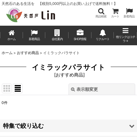
天然石のある生活を 【税別5,000円以上のお買い上げで送料無料！】
商品検索
カート
新着商品
他リンクはコチ
ホーム
新着商品
会社案内
SHOP情報
リクルート
ラ→
ホーム
>
おすすめ商品
>
イミラックパラサイト
イミラックパラサイト
[
おすすめ商品
]
表示順変更
閉じる
0
件
表示数
:
並び順
:
特集で絞り込む