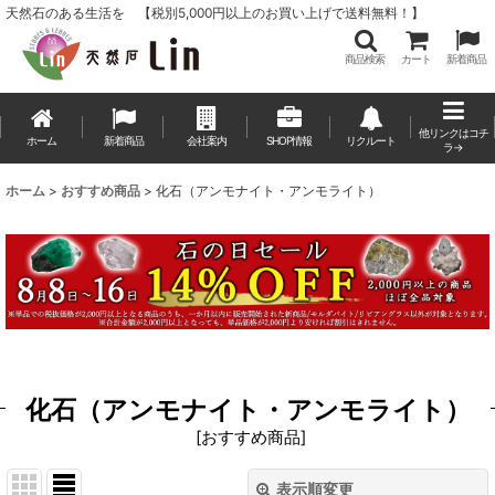
天然石のある生活を 【税別5,000円以上のお買い上げで送料無料！】
商品検索
カート
新着商品
他リンクはコチ
ホーム
新着商品
会社案内
SHOP情報
リクルート
ラ→
ホーム
>
おすすめ商品
>
化石（アンモナイト・アンモライト）
化石（アンモナイト・アンモライト）
[
おすすめ商品
]
表示順変更
閉じる