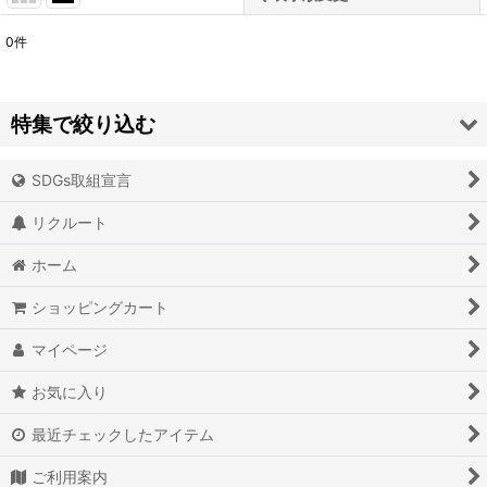
0
件
表示数
:
並び順
:
特集で絞り込む
絞り込む
SDGs取組宣言
アイオライト
リクルート
アイスクォーツ
ホーム
アイリスクォーツ
ショッピングカート
アクアマリン（藍玉）
マイページ
アグニマニタイト
お気に入り
アゲート（瑪瑙/メノウ）
最近チェックしたアイテム
アズライト（藍銅鉱）
ご利用案内