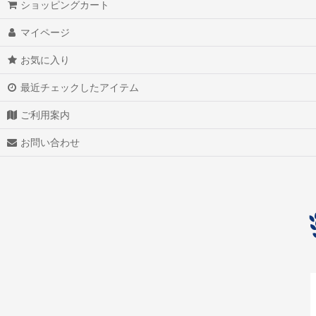
ショッピングカート
アクアマリン（藍玉）
マイページ
アグニマニタイト
お気に入り
アゲート（瑪瑙/メノウ）
最近チェックしたアイテム
アズライト（藍銅鉱）
ご利用案内
アゼツライト
お問い合わせ
アパタイト
アフガナイト
アップルグリーンファントム
アベンチュリン
アマゾナイト(天河石）