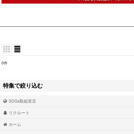
0
件
表示数
:
並び順
:
特集で絞り込む
SDGs取組宣言
アイオライト
リクルート
アイスクォーツ
ホーム
アイリスクォーツ