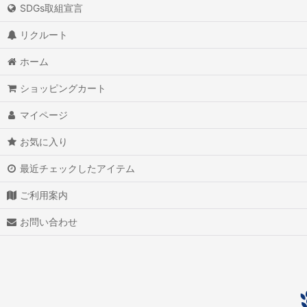
SDGs取組宣言
アイオライト
リクルート
アイスクォーツ
ホーム
アイリスクォーツ
ショッピングカート
アクアマリン（藍玉）
マイページ
アグニマニタイト
お気に入り
アゲート（瑪瑙/メノウ）
最近チェックしたアイテム
アズライト（藍銅鉱）
ご利用案内
アゼツライト
お問い合わせ
アパタイト
アフガナイト
アップルグリーンファントム