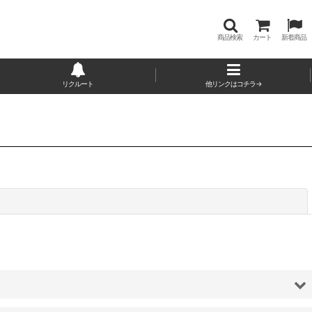
商品検索
カート
新着商品
リクルート
他リンクはコチラ→
閉じる