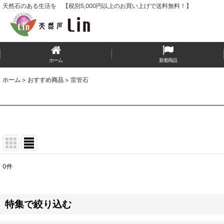
天然石のある生活を 【税別5,000円以上のお買い上げで送料無料！】
ホーム
新着商品
ホーム
>
おすすめ商品
>
雷管石
0
件
表示数
:
並び順
:
特集で絞り込む