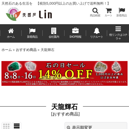
天然石のある生活を 【税別5,000円以上のお買い上げで送料無料！】
商品検索
カート
新着商品
他リンクはコチ
ホーム
新着商品
会社案内
SHOP情報
リクルート
ラ→
ホーム
>
おすすめ商品
>
天龍輝石
天龍輝石
[
おすすめ商品
]
表示順変更
閉じる