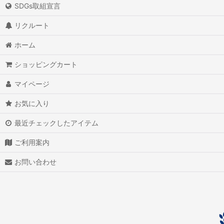
SDGs取組宣言
アイオライト
リクルート
アイスクォーツ
ホーム
アイリスクォーツ
ショッピングカート
アクアマリン（藍玉）
マイページ
アグニマニタイト
お気に入り
アゲート（瑪瑙/メノウ）
最近チェックしたアイテム
アズライト（藍銅鉱）
ご利用案内
アゼツライト
お問い合わせ
アパタイト
アフガナイト
アップルグリーンファントム