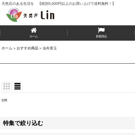
天然石のある生活を 【税別5,000円以上のお買い上げで送料無料！】
ホーム
新着商品
ホーム
>
おすすめ商品
>
油布黄玉
0
件
表示数
:
並び順
:
特集で絞り込む