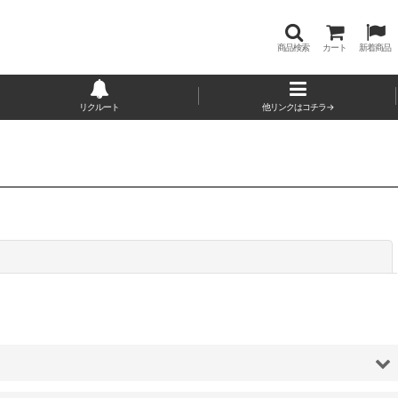
商品検索
カート
新着商品
リクルート
他リンクはコチラ→
閉じる