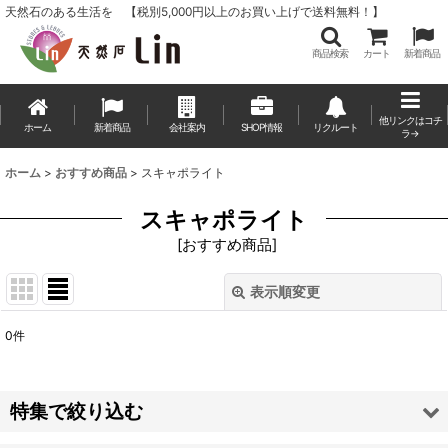
天然石のある生活を 【税別5,000円以上のお買い上げで送料無料！】
商品検索
カート
新着商品
他リンクはコチ
ホーム
新着商品
会社案内
SHOP情報
リクルート
ラ→
ホーム
>
おすすめ商品
>
スキャポライト
スキャポライト
[
おすすめ商品
]
表示順変更
閉じる
0
件
表示数
:
並び順
:
特集で絞り込む