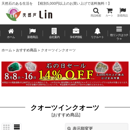
天然石のある生活を 【税別5,000円以上のお買い上げで送料無料！】
商品検索
カート
新着商品
他リンクはコチ
ホーム
新着商品
会社案内
SHOP情報
リクルート
ラ→
ホーム
>
おすすめ商品
>
クオーツインクオーツ
クオーツインクオーツ
[
おすすめ商品
]
表示順変更
閉じる