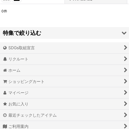
0
件
表示数
:
並び順
:
特集で絞り込む
絞り込む
SDGs取組宣言
アイオライト
リクルート
アイスクォーツ
ホーム
アイリスクォーツ
ショッピングカート
アクアマリン（藍玉）
マイページ
アグニマニタイト
お気に入り
アゲート（瑪瑙/メノウ）
最近チェックしたアイテム
アズライト（藍銅鉱）
ご利用案内