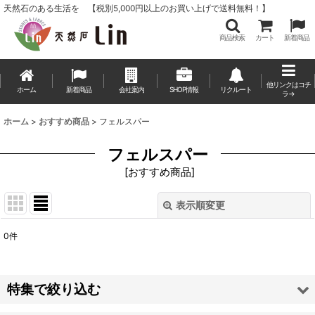
天然石のある生活を 【税別5,000円以上のお買い上げで送料無料！】
商品検索
カート
新着商品
他リンクはコチ
ホーム
新着商品
会社案内
SHOP情報
リクルート
ラ→
ホーム
>
おすすめ商品
>
フェルスパー
フェルスパー
[
おすすめ商品
]
表示順変更
閉じる
0
件
表示数
:
並び順
:
特集で絞り込む