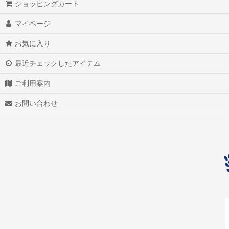
ショッピングカート
アクアマリン（藍玉）
マイページ
アグニマニタイト
お気に入り
アゲート（瑪瑙/メノウ）
最近チェックしたアイテム
アズライト（藍銅鉱）
ご利用案内
アゼツライト
お問い合わせ
アパタイト
アフガナイト
アップルグリーンファントム
アベンチュリン
アマゾナイト(天河石）