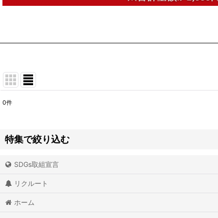
0
件
表示数
:
並び順
:
特集で絞り込む
SDGs取組宣言
アイオライト
リクルート
アイスクォーツ
ホーム
アイリスクォーツ