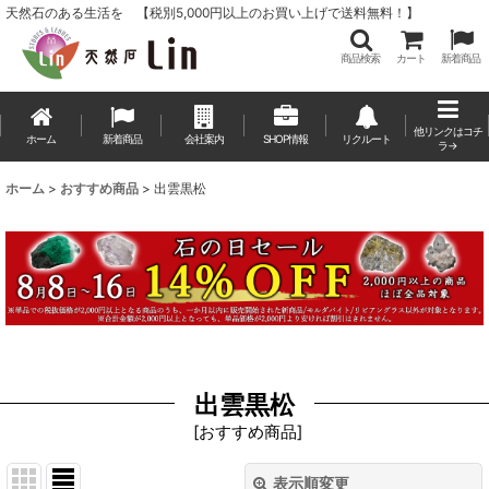
天然石のある生活を 【税別5,000円以上のお買い上げで送料無料！】
商品検索
カート
新着商品
他リンクはコチ
ホーム
新着商品
会社案内
SHOP情報
リクルート
ラ→
ホーム
>
おすすめ商品
>
出雲黒松
出雲黒松
[
おすすめ商品
]
表示順変更
閉じる