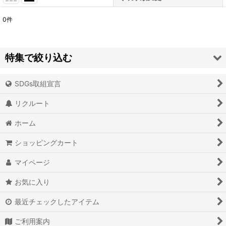
0
件
表示数
:
並び順
:
特集で絞り込む
絞り込む
SDGs取組宣言
アイオライト
リクルート
アイスクォーツ
ホーム
アイリスクォーツ
ショッピングカート
アクアマリン（藍玉）
マイページ
アグニマニタイト
お気に入り
アゲート（瑪瑙/メノウ）
最近チェックしたアイテム
アズライト（藍銅鉱）
ご利用案内