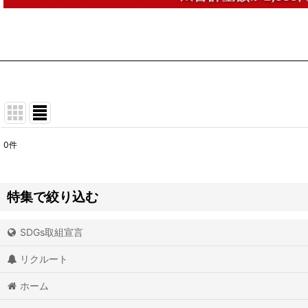
0
件
表示数
:
並び順
:
特集で絞り込む
SDGs取組宣言
アイオライト
リクルート
アイスクォーツ
ホーム
アイリスクォーツ