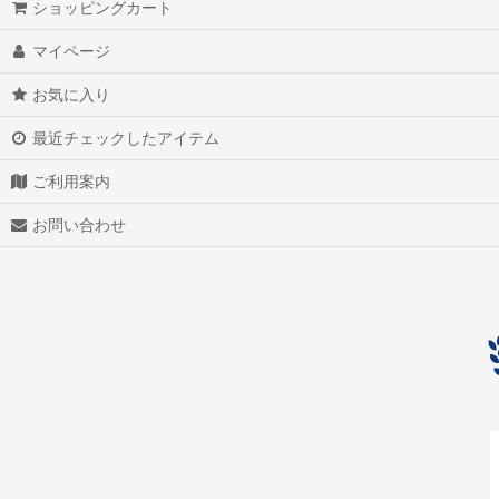
ショッピングカート
アクアマリン（藍玉）
マイページ
アグニマニタイト
お気に入り
アゲート（瑪瑙/メノウ）
最近チェックしたアイテム
アズライト（藍銅鉱）
ご利用案内
アゼツライト
お問い合わせ
アパタイト
アフガナイト
アップルグリーンファントム
アベンチュリン
アマゾナイト(天河石）