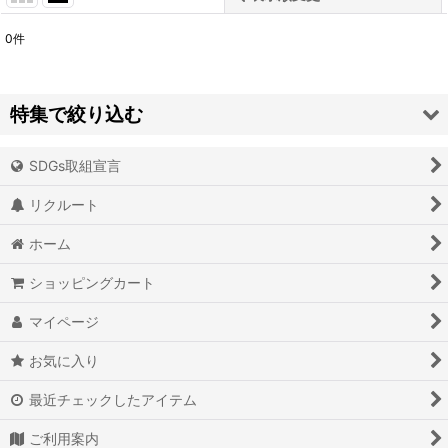
0
件
表示数
:
並び順
:
特集で絞り込む
絞り込む
SDGs取組宣言
アイオライト
リクルート
アイスクォーツ
ホーム
アイリスクォーツ
ショッピングカート
アクアマリン（藍玉）
マイページ
アグニマニタイト
お気に入り
アゲート（瑪瑙/メノウ）
最近チェックしたアイテム
アズライト（藍銅鉱）
ご利用案内