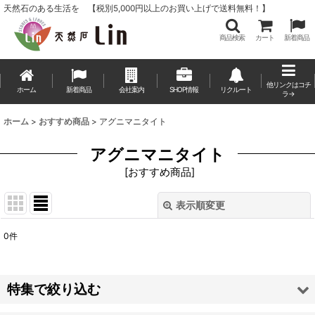
天然石のある生活を 【税別5,000円以上のお買い上げで送料無料！】
商品検索
カート
新着商品
他リンクはコチ
ホーム
新着商品
会社案内
SHOP情報
リクルート
ラ→
ホーム
>
おすすめ商品
>
アグニマニタイト
アグニマニタイト
[
おすすめ商品
]
表示順変更
閉じる
0
件
表示数
:
並び順
:
特集で絞り込む